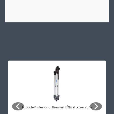
Trípode Profesional Bremen P/Nivel Láser 7547