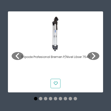
Trípode Profesional Bremen P/Nivel Láser 7547