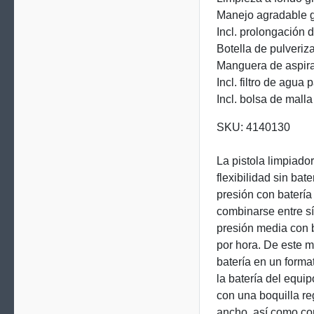
Manejo agradable g
Incl. prolongación 
Botella de pulveri
Manguera de aspirac
Incl. filtro de agua
Incl. bolsa de mall
SKU:
4140130
La pistola limpiado
flexibilidad sin bate
presión con baterí
combinarse entre sí
presión media con b
por hora. De este m
batería en un form
la batería del equi
con una boquilla re
ancho, así como con