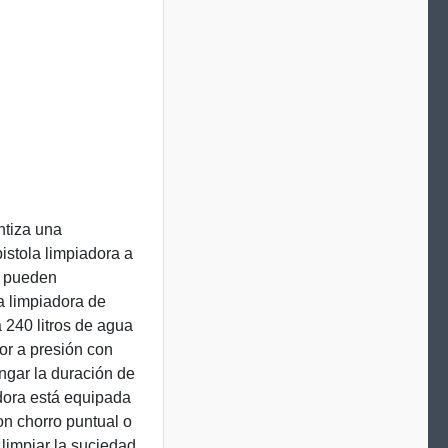
ntiza una
 pistola limpiadora a
e pueden
a limpiadora de
 240 litros de agua
or a presión con
ngar la duración de
adora está equipada
on chorro puntual o
 limpiar la suciedad