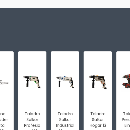
rno
Taladro
Taladro
Taladro
Tal
ader
Salkor
Salkor
Salkor
Per
Bta
Profesio
Industrial
Hogar 13
Ein