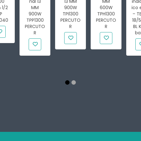
00
nal 13
13 MM
MM
ina
1/2
MM
900W
600W
ico 
P
900W
TPI1300
TPH1300
– T
040
TPP1300
PERCUTO
PERCUTO
18/5
PERCUTO
R
R
BL K
R
bat