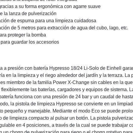
racias a su forma ergonómica con agarre suave
de la lanza de pulverización
zación de espuma para una limpieza cuidadosa
ión de 5 metros para extracción de agua del cubo, lago, etc.
 para proteger la bomba
a para guardar los accesorios
ra a presión con batería Hypresso 18/24 Li-Solo de Einhell gara
ría en la limpieza y el riego alrededor del jardín y la terraza. La
a es miembro de la familia Power X-Change sin cables en la qu
 flexiblemente las baterías, cargadores y equipos de sistema. L
atería funciona con una presión de 24 bar y un caudal de hasta
odo, la pistola de limpieza Hypresso se convierte en un limpiad
ato pequeño y manejable. Mediante el modo Eco se puede prolo
po de limpieza compacto al pulsar un botón. La pistola pulveriz
gulable en 4 posiciones, a través de la cual se puede trabajar c
 un chorro de pulverización para riego o el chorro rotativo para