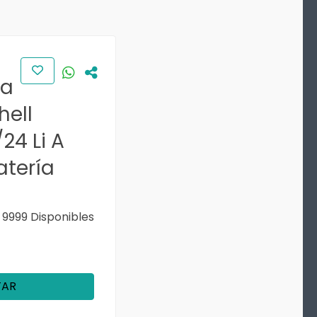
ra
hell
24 Li A
atería
9999 Disponibles
TAR