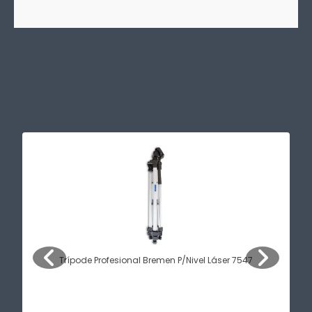
Trípode Profesional Bremen P/Nivel Láser 7547