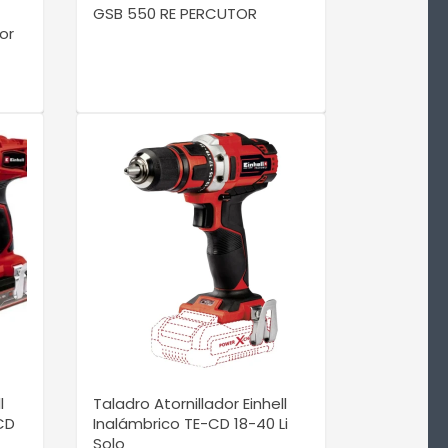
1
GSB 550 RE PERCUTOR
or
VER DETALLE
l
Taladro Atornillador Einhell
CD
Inalámbrico TE-CD 18-40 Li
Solo