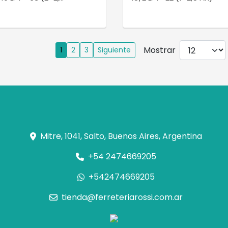
Mostrar
1
2
3
Siguiente
Mitre, 1041, Salto, Buenos Aires, Argentina
+54 2474669205
+542474669205
tienda@ferreteriarossi.com.ar