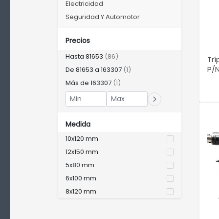
Electricidad
Seguridad Y Automotor
Precios
Hasta 81653
(86)
Trí
P/N
De 81653 a 163307
(1)
Más de 163307
(1)
Medida
10x120 mm
12x150 mm
5x80 mm
6x100 mm
8x120 mm