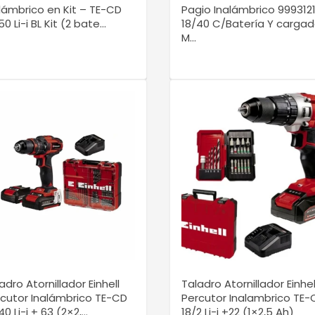
lámbrico en Kit – TE-CD
Pagio Inalámbrico 999312
50 Li-i BL Kit (2 bate...
18/40 C/Batería Y cargad
M...
VER DETALLE
VER DETALLE
adro Atornillador Einhell
Taladro Atornillador Einhel
cutor Inalámbrico TE-CD
Percutor Inalambrico TE-
40 Li-i + 63 (2×2,...
18/2 Li-i +22 (1×2,5 Ah)