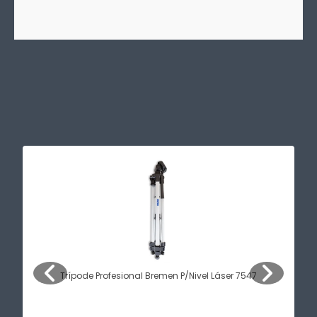
Trípode Profesional Bremen P/Nivel Láser 7547