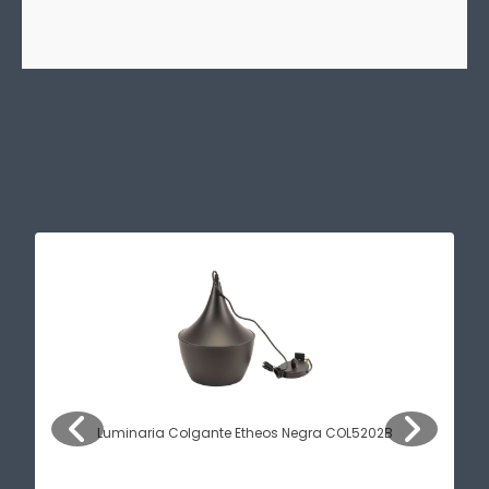
Luminaria Colgante Etheos Negra COL5202B