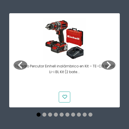
Taladro Percutor Einhell inalámbrico en Kit – TE-CD 18/50
Li-i BL Kit (2 bate...