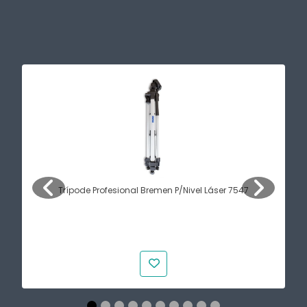
Trípode Profesional Bremen P/Nivel Láser 7547